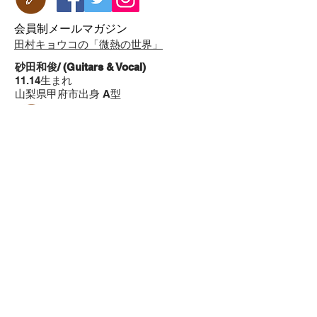
​会員制メールマガジン
​田村キョウコの「微熱の世界」
砂田和俊/ (Guitars & Vocal)
11.14生まれ
山梨県甲府市出身 A型
​ツイキャスLIVE
​砂田くんラジオ
Topics
・2026年7
月関西へ
・アルバム「りとるきんぐだむ」リリース
最新情報をメールでお届けします
登録