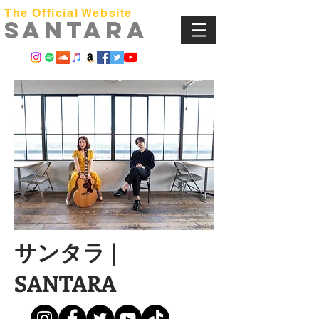
The Official Website
​SANTARA
​サンタラ |
SANTARA