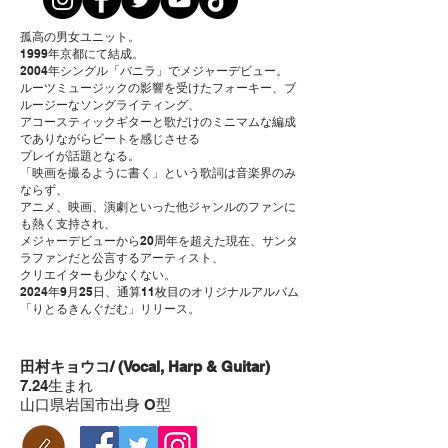
孤高の男女ユニット。
1999年京都にて結成。
2004年シングル「バニラ」でメジャーデビュー。
ルーツミュージックの影響を受けたフォーキー、ブ
ルージーなソングライティング、
アコースティックギターと歌だけのミニマムな編成
でありながらビートを感じさせる
プレイが話題となる。
「映画を撮るように書く」という歌詞は音楽界のみ
ならず、
アニメ、映画、演劇といった他ジャンルのファンに
も熱く支持され、
メジャーデビューから20周年を超えた現在、サンタ
ラファンだと公言するアーティスト、
クリエイターも少なくない。
2024年9月25日、通算11枚目のオリジナルアルバム
「りとるきんぐだむ」リリース。
田村キョウコ/ (Vocal, Harp & Guitar)
7.24生まれ
山口県岩国市出身 O型