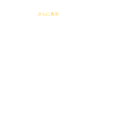
さらに表示
このイベントをシェア
Topics
・2026年7
月関西へ
・アルバム「りとるきんぐだむ」リリース
最新情報をメールでお届けします
登録
Management & Booking