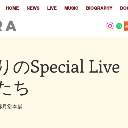
HOME
NEWS
LIVE
MUSIC
BIOGRAPHY
DO
RA
のSpecial Liv
たち
錦月堂本舗