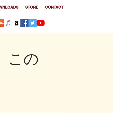
WNLOADS
STORE
CONTACT
e この