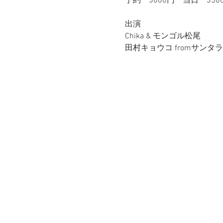
予約　3000円　当日　35
出演
Chika & モンゴル松尾
田村キョウコ fromサンタラ