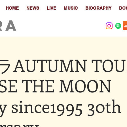
HOME
NEWS
LIVE
MUSIC
BIOGRAPHY
DO
RA
AUTUMN TOUR
SE THE MOON 
y since1995 30th
rsary