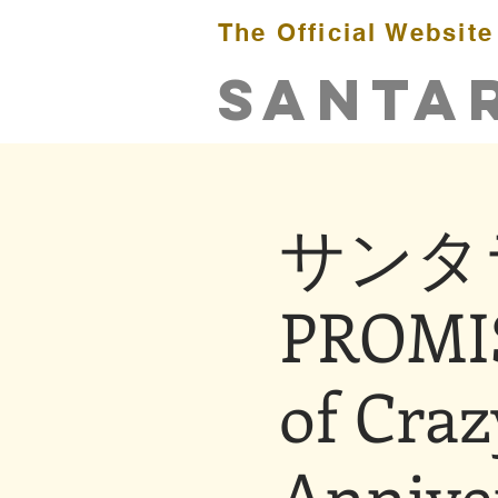
The Official Website
​SANTA
サンタラ
PROMI
of Craz
Annive