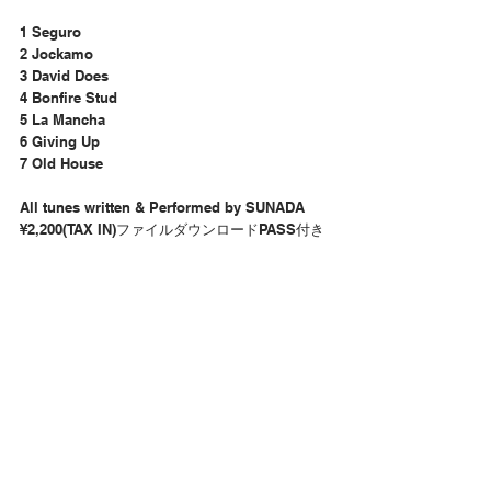
1 Seguro
2 Jockamo
3 David Does
4 Bonfire Stud
5 La Mancha
6 Giving Up
7 Old House
All tunes written & Performed by SUNADA
¥2,200(TAX IN)ファイルダウンロードPASS付き